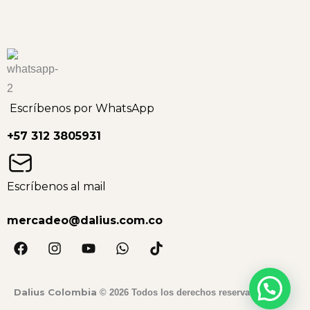
Escríbenos por WhatsApp
+57 312 3805931
Escríbenos al mail
mercadeo@dalius.com.co
F
I
Y
W
T
a
n
o
h
i
c
s
u
a
k
e
t
t
t
t
Dalius Colombia
© 2026 Todos los derechos reservados.
b
a
u
s
o
o
g
b
a
k