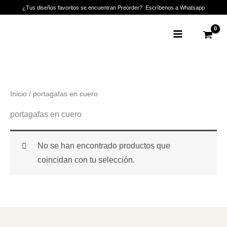
Ir
¿Tus diseños favoritos se encuentran Preorder? Escríbenos a Whatsapp
al
Main
contenido
Menu
Inicio
/ portagafas en cuero
portagafas en cuero
No se han encontrado productos que
coincidan con tu selección.