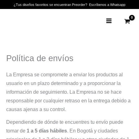
Ir
¿Tus diseños favoritos se encuentran Preorder? Escríbenos a Whatsapp
al
Main
contenido
Menu
Política de envíos
La Empresa se compromete a enviar los productos al
usuario en un plazo determinado y a proporcionar la
información de seguimiento. La Empresa no se hace
responsable por cualquier retraso en la entrega debido a
causas ajenas a su control.
Dependiendo de dónde te encuentres tu envío puede
tomar de
1 a 5 días hábiles
. En Bogotá y ciudades