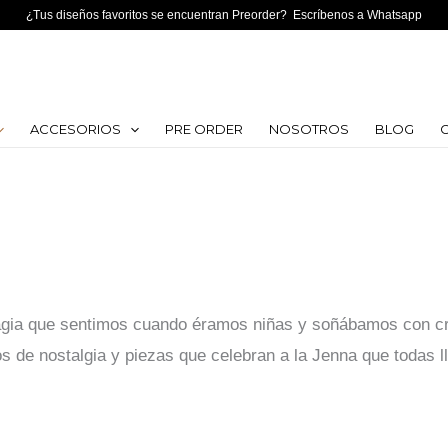
¿Tus diseños favoritos se encuentran Preorder? Escríbenos a Whatsapp
ACCESORIOS
PRE ORDER
NOSOTROS
BLOG
agia que sentimos cuando éramos niñas y soñábamos con cre
s de nostalgia y piezas que celebran a la Jenna que todas l