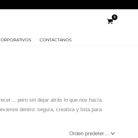
CORPORATIVOS
CONTÁCTANOS
cer… pero sin dejar atrás lo que nos hacía
levamos dentro: segura, creativa y lista para