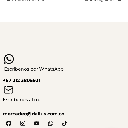
Escríbenos por WhatsApp
+57 312 3805931
Escríbenos al mail
mercadeo@dalius.com.co
F
I
Y
W
T
a
n
o
h
i