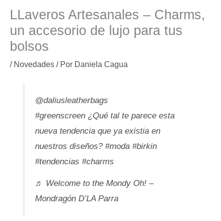
LLaveros Artesanales – Charms,
un accesorio de lujo para tus
bolsos
/
Novedades
/ Por
Daniela Cagua
@daliusleatherbags
#greenscreen
¿Qué tal te parece esta
nueva tendencia que ya existia en
nuestros diseños?
#moda
#birkin
#tendencias
#charms
♬ Welcome to the Mondy Oh! –
Mondragón D’LA Parra