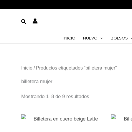
Ir
al
Buscar
contenido
INICIO
NUEVO
BOLSOS
Inicio
/ Productos etiquetados “billetera mujer”
billetera mujer
Mostrando 1–8 de 9 resultados