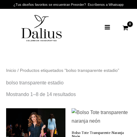
Ir
¿Tus diseños favoritos se encuentran Preorder? Escríbenos a Whatsapp
al
Main
contenido
Menu
Inicio
/ Productos etiquetados “bolso transparente estadio”
bolso transparente estadio
Mostrando 1–8 de 14 resultados
Bolso Tote Transparente Naranja
Neón