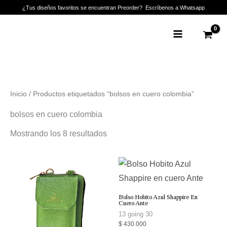
Ir
¿Tus diseños favoritos se encuentran Preorder? Escríbenos a Whatsapp
al
Main
contenido
Menu
Inicio
/ Productos etiquetados “bolsos en cuero colombia”
bolsos en cuero colombia
Mostrando los 8 resultados
Bolso Hobito Azul Shappire En
Cuero Ante
13 going 30
$
430.000