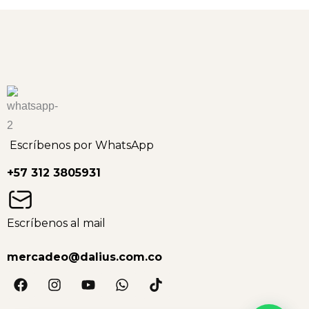
Escríbenos por WhatsApp
+57 312 3805931
Escríbenos al mail
mercadeo@dalius.com.co
F
I
Y
W
T
a
n
o
h
i
c
s
u
a
k