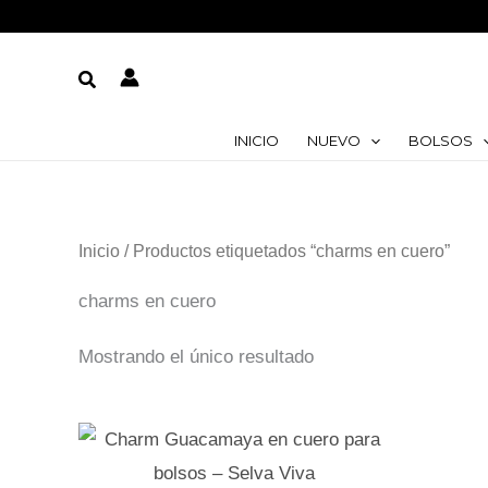
Ir
al
Buscar
contenido
INICIO
NUEVO
BOLSOS
Inicio
/ Productos etiquetados “charms en cuero”
charms en cuero
Mostrando el único resultado