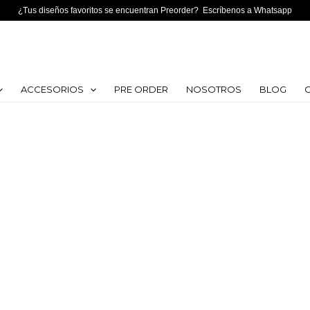
¿Tus diseños favoritos se encuentran Preorder? Escríbenos a Whatsapp
ACCESORIOS
PRE ORDER
NOSOTROS
BLOG