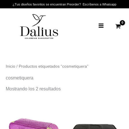
Ir
¿Tus diseños favoritos se encuentran Preorder? Escríbenos a Whatsapp
al
Main
contenido
Menu
Inicio
/ Productos etiquetados “cosmetiquera”
cosmetiquera
Mostrando los 2 resultados