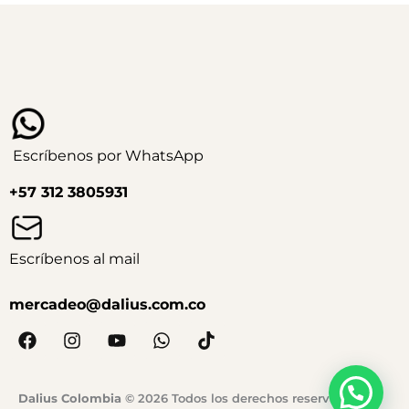
Escríbenos por WhatsApp
+57 312 3805931
Escríbenos al mail
mercadeo@dalius.com.co
F
I
Y
W
T
a
n
o
h
i
c
s
u
a
k
e
t
t
t
t
Te ayudamos a elegir tu Dalius
Dalius Colombia
© 2026 Todos los derechos reservados.
b
a
u
s
o