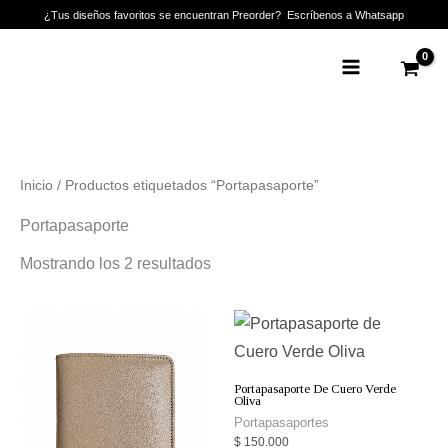
Ir
¿Tus diseños favoritos se encuentran Preorder? Escríbenos a Whatsapp
al
Main
contenido
Menu
Inicio
/ Productos etiquetados “Portapasaporte”
Portapasaporte
Mostrando los 2 resultados
Portapasaporte De Cuero Verde
Oliva
Portapasaportes
$
150.000