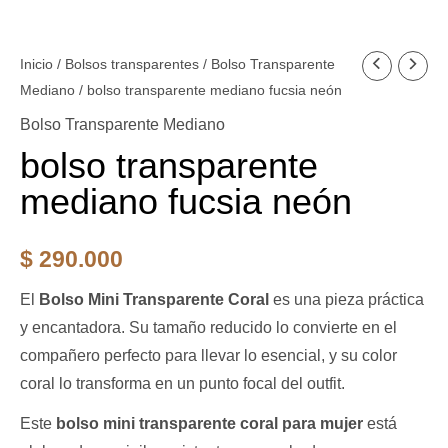
bolso
Inicio
/
Bolsos transparentes
/
Bolso Transparente
Mediano
/ bolso transparente mediano fucsia neón
transparente
mediano
Bolso Transparente Mediano
fucsia
bolso transparente
neón
mediano fucsia neón
cantidad
$
290.000
El
Bolso Mini Transparente Coral
es una pieza práctica
y encantadora. Su tamaño reducido lo convierte en el
compañero perfecto para llevar lo esencial, y su color
coral lo transforma en un punto focal del outfit.
Este
bolso mini transparente coral para mujer
está