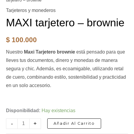
tarjetero – brownie
tarjetero
-
Tarjeteros y monederos
brownie
MAXI tarjetero – brownie
cantidad
$
100.000
Nuestro
Maxi Tarjetero brownie
está pensado para que
lleves tus documentos, dinero y monedas de manera
segura y chic. Además, es ecoamigable, utilizando retal
de cuero, combinando estilo, sostenibilidad y practicidad
en un solo accesorio.
Disponibilidad:
Hay existencias
-
+
Añadir Al Carrito