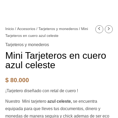
Mini
Inicio
/
Accesorios
/
Tarjeteros y monederos
/ Mini
Tarjeteros en cuero azul celeste
Tarjeteros
en
Tarjeteros y monederos
cuero
Mini Tarjeteros en cuero
azul
azul celeste
celeste
cantidad
$
80.000
¡Tarjetero diseñado con retal de cuero !
Nuestro Mini tarjetero
azul celeste,
se encuentra
equipada para que lleves tus documentos, dinero y
monedas de manera seguira y chick ademas de ser eco