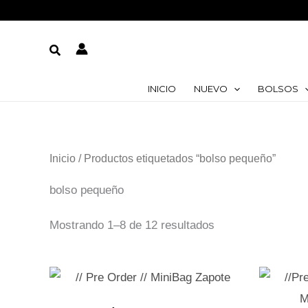
Ir
al
Buscar
contenido
INICIO
NUEVO
BOLSOS
Inicio
/ Productos etiquetados “bolso pequeño”
bolso pequeño
Mostrando 1–8 de 12 resultados