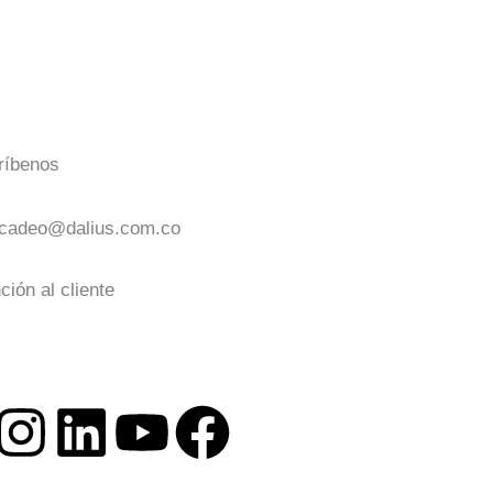
ríbenos
cadeo@dalius.com.co
ción al cliente
I
L
Y
F
n
i
o
a