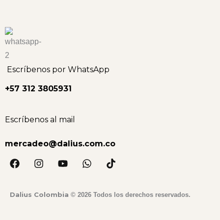
Escríbenos por WhatsApp
+57 312 3805931
Escríbenos al mail
mercadeo@dalius.com.co
F
I
Y
W
T
a
n
o
h
i
c
s
u
a
k
e
t
t
t
t
Dalius Colombia
© 2026 Todos los derechos reservados.
b
a
u
s
o
o
g
b
a
k
o
r
e
p