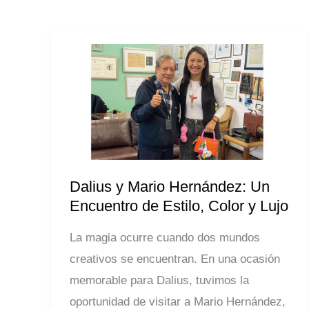
Dalius
y
Mario
Hernández:
Un
Encuentro
de
Dalius y Mario Hernández: Un
Estilo,
Encuentro de Estilo, Color y Lujo
Color
La magia ocurre cuando dos mundos
y
creativos se encuentran. En una ocasión
Lujo
memorable para Dalius, tuvimos la
oportunidad de visitar a Mario Hernández,