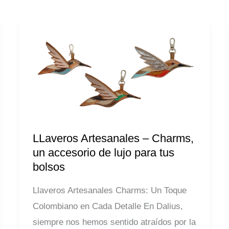
LLaveros
Artesanales
–
Charms,
un
accesorio
de
LLaveros Artesanales – Charms,
lujo
un accesorio de lujo para tus
bolsos
para
tus
Llaveros Artesanales Charms: Un Toque
bolsos
Colombiano en Cada Detalle En Dalius,
siempre nos hemos sentido atraídos por la